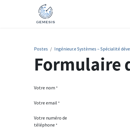
Se rendre au contenu
Accueil
Activités
Expertis
Postes
Ingénieur.e Systèmes – Spécialité dé
Formulaire 
Votre nom
*
Votre email
*
Votre numéro de
téléphone
*