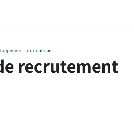
es
Centre de formation
Réalisations
Produits
Suppor
veloppement informatique
de recrutement