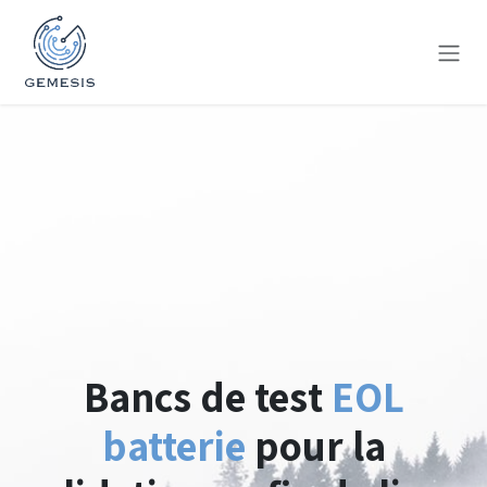
Se rendre au contenu
Bancs de test
EOL
batterie
pour la