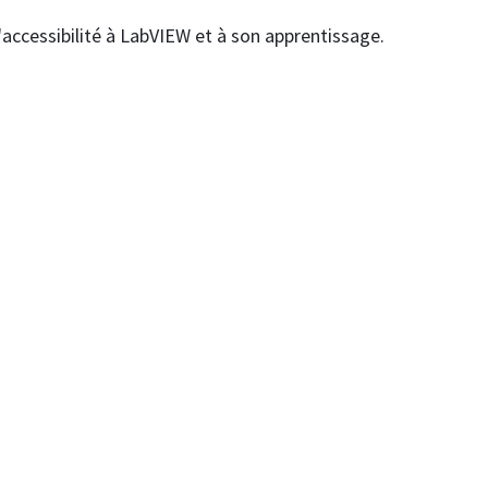
l'accessibilité à LabVIEW et à son apprentissage.
tuces en programmation orientée objet sous LabVIEW et
tiques en OOP.
-labview-user-group/programme/2025/2