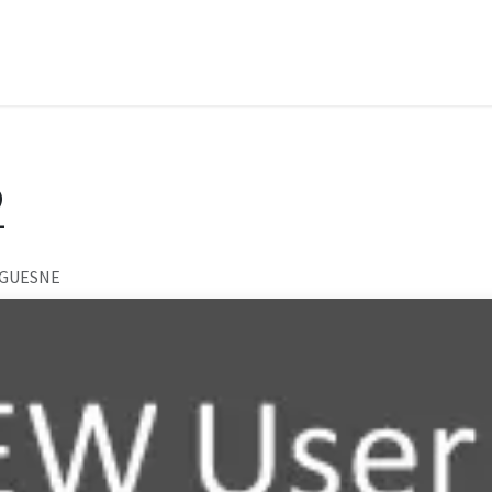
es
Centre de formation
Réalisations
Produits
Suppor
2
 GUESNE