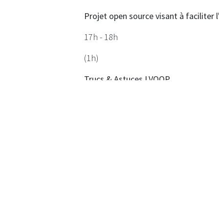
Projet open source visant à faciliter 
17h - 18h
(1h)
Trucs & Astuces LVOOP
Nicolas Bats
Venez découvrir quelques trucs & as
donner votre avis sur les bonnes pra
https://sites.google.com/view/luge
dans
News