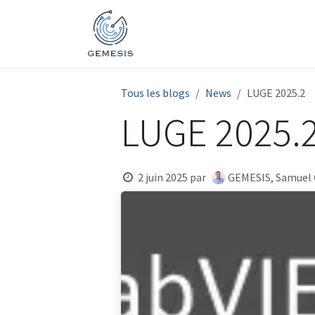
Se rendre au contenu
Accueil
Activités
Expertis
Tous les blogs
News
LUGE 2025.2
LUGE 2025.
2 juin 2025
par
GEMESIS, Samuel