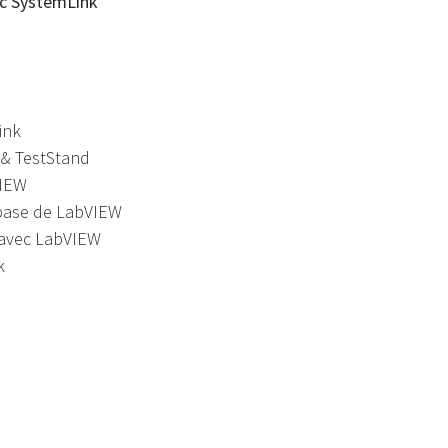
ec SystemLink
ink
 & TestStand
VIEW
 base de LabVIEW
 avec LabVIEW
k