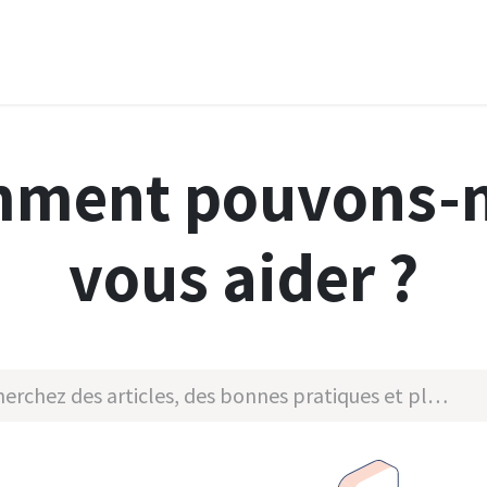
es
Centre de formation
Réalisations
Produits
Suppor
ment pouvons-
vous aider ?